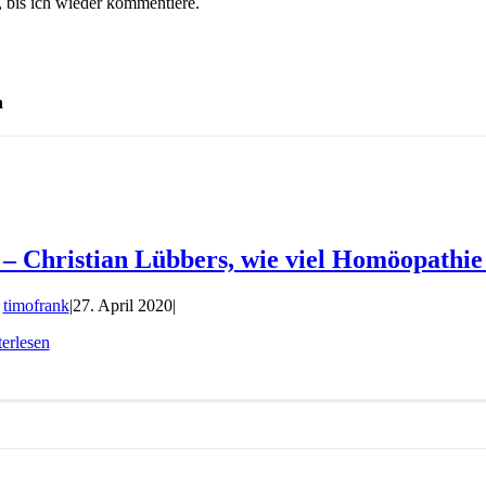
 bis ich wieder kommentiere.
n
 – Christian Lübbers, wie viel Homöopathie
n
timofrank
|
27. April 2020
|
erlesen